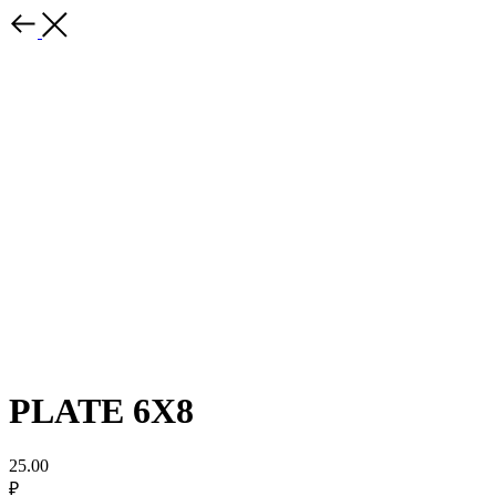
PLATE 6X8
25.00
₽